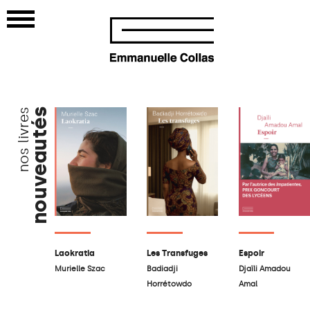
nos livres
nouveautés
Les Transfuges
Espoir
Laokratia
Badiadji
Djaïli Amadou
Murielle Szac
Horrétowdo
Amal