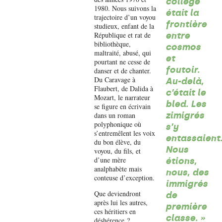
collège
1980. Nous suivons la
était la
trajectoire d’un voyou
frontière
studieux, enfant de la
République et rat de
entre
bibliothèque,
cosmos
maltraité, abusé, qui
et
pourtant ne cesse de
foutoir.
danser et de chanter.
Du Caravage à
Au-delà,
Flaubert, de Dalida à
c’était le
Mozart, le narrateur
bled. Les
se figure en écrivain
zimigrés
dans un roman
polyphonique où
s’y
s’entremêlent les voix
entassaient
du bon élève, du
Nous
voyou, du fils, et
d’une mère
étions,
analphabète mais
nous, des
conteuse d’exception.
immigrés
Que deviendront
de
après lui les autres,
première
ces héritiers en
classe. »
déshérence ?