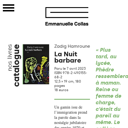
Zadig Hamroune
nos livres
catalogue
« Plus
La Nuit
tard, au
barbare
lycée,
Paru le 7 avril 2023
Phèdre
ISBN 978-2-490155-
ressemblera
68-2
12,5 × 19 cm, 180
à maman.
pages
Reine ou
18 euros
femme de
charge,
Un gamin issu de
c’était du
l’immigration prend
pareil au
la parole dans la
même. Le
nostalgie jubilatoire
des années 1970 et